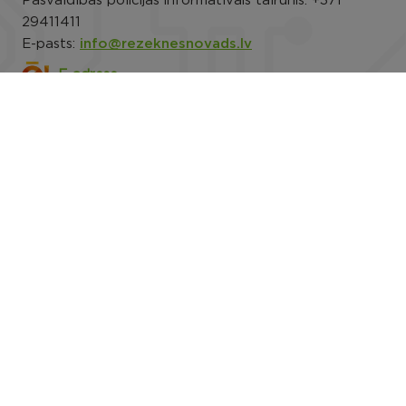
Pašvaldības policijas informatīvais tālrunis:
+371
29411411
E-pasts:
info@rezeknesnovads.lv
E-adrese
Darba laiks: P.-Pk. 8.00–16.30
Rekvizīti
Noderīgi
Rēzeknes novada pašvaldības datu privātuma
politika
Trauksmes celšana
Piekļūstamība
Viegli lasīt