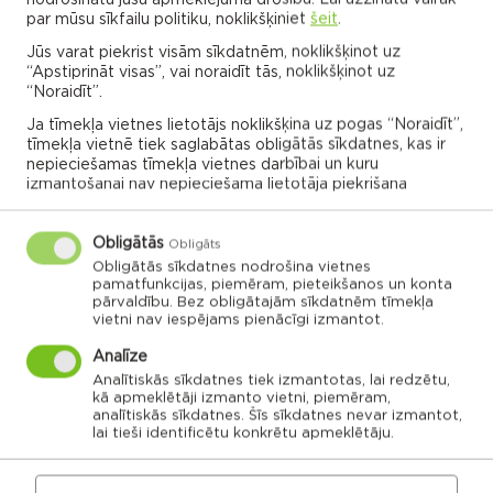
par mūsu sīkfailu politiku, noklikšķiniet
šeit
.
23.03.2025
Jūs varat piekrist visām sīkdatnēm, noklikšķinot uz
“Apstiprināt visas”, vai noraidīt tās, noklikšķinot uz
“Noraidīt”.
Tautasdziesmu meditācijas koncerts
"Rāmi riti"
Ja tīmekļa vietnes lietotājs noklikšķina uz pogas “Noraidīt”,
tīmekļa vietnē tiek saglabātas obligātās sīkdatnes, kas ir
Dricānu pagasts
nepieciešamas tīmekļa vietnes darbībai un kuru
izmantošanai nav nepieciešama lietotāja piekrišana
Dricānu pagasta kultūras nams
14:00
Obligātās
Obligāts
Obligātās sīkdatnes nodrošina vietnes
23.03.2025
pamatfunkcijas, piemēram, pieteikšanos un konta
pārvaldību. Bez obligātajām sīkdatnēm tīmekļa
vietni nav iespējams pienācīgi izmantot.
Vairāk
Analīze
Analītiskās sīkdatnes tiek izmantotas, lai redzētu,
kā apmeklētāji izmanto vietni, piemēram,
analītiskās sīkdatnes. Šīs sīkdatnes nevar izmantot,
lai tieši identificētu konkrētu apmeklētāju.
VISI NOTIKUMI