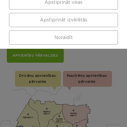
Apstiprināt visas
Rēzeknes novada karte
Apstiprināt izvēlētās
Noklikšķini uz pagasta vai apvienības kartes, lai
Noraidīt
izpētītu vairāk
APVIENĪBU PĀRVALDES
Dricānu apvienības
Nautrēnu apvienības
pārvalde
pārvalde
Gaigalavas
Nautrēnu
pagasts
pagasts
Nagļu pagasts
Stružānu
pagasts