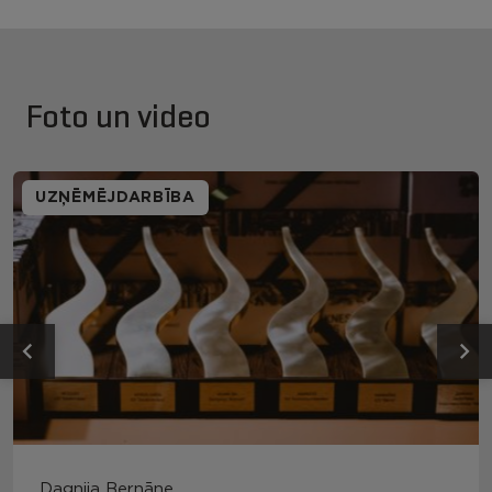
Foto un video
UZŅĒMĒJDARBĪBA
Dagnija Bernāne