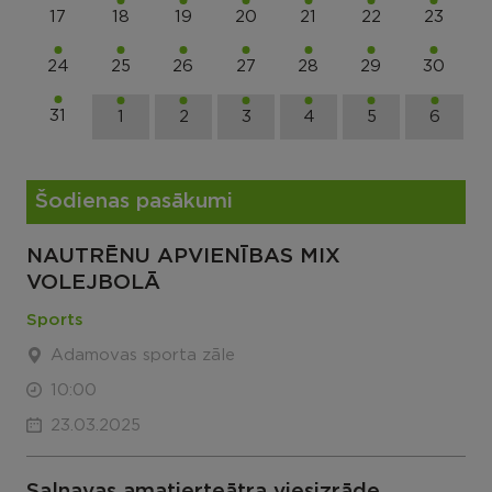
17
18
19
20
21
22
23
24
25
26
27
28
29
30
31
1
2
3
4
5
6
Šodienas pasākumi
NAUTRĒNU APVIENĪBAS MIX
VOLEJBOLĀ
Sports
Adamovas sporta zāle
10:00
23.03.2025
Salnavas amatierteātra viesizrāde