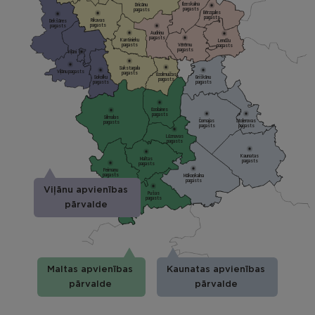
Ilzeskalna
Dricānu
pagasts
pagasts
Bērzgales
pagasts
Rikavas
Dekšāres
pagasts
pagasts
Audriņu
pagasts
Kantinieku
Lendžu
pagasts
Vērēmu
pagasts
pagasts
Viļāni
Sakstagala
Viļānu pagasts
pagasts
Ozolmuižas
Sokolku
Griškānu
pagasts
pagasts
pagasts
Ozolaines
pagasts
Silmalas
Čornajas
Stoļerovas
pagasts
pagasts
pagasts
Lūznavas
pagasts
Kaunatas
Maltas
pagasts
pagasts
Feimaņu
pagasts
Mākoņkalna
pagasts
Viļānu apvienības
Pušas
pagasts
pārvalde
Maltas apvienības
Kaunatas apvienības
pārvalde
pārvalde