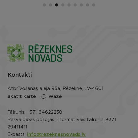
Kontakti
Atbrīvošanas aleja 95a, Rēzekne, LV-4601
Skatīt kartē
Waze
Tālrunis:
+371 64622238
Pašvaldības policijas informatīvais tālrunis:
+371
29411411
E-pasts:
info@rezeknesnovads.lv