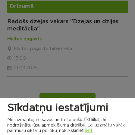
Drīzumā
Radošs dzejas vakars "Dzejas un dzijas
meditācija"
Maltas pagasts
Maltas pagasta bibliotēka
17:00
21.03.2025
VISI NOTIKUMI
Sīkdatņu iestatījumi
Mēs izmantojam savus un trešo pušu sīkfailus, lai
nodrošinātu jūsu apmeklējuma drošību. Lai uzzinātu vairāk
Rēzeknes novada karte
par mūsu sīkfailu politiku, noklikšķiniet
šeit
.