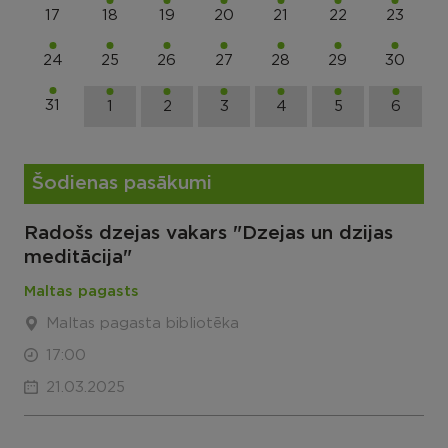
17
18
19
20
21
22
23
24
25
26
27
28
29
30
31
1
2
3
4
5
6
Šodienas pasākumi
Radošs dzejas vakars "Dzejas un dzijas
meditācija"
Maltas pagasts
Maltas pagasta bibliotēka
17:00
21.03.2025