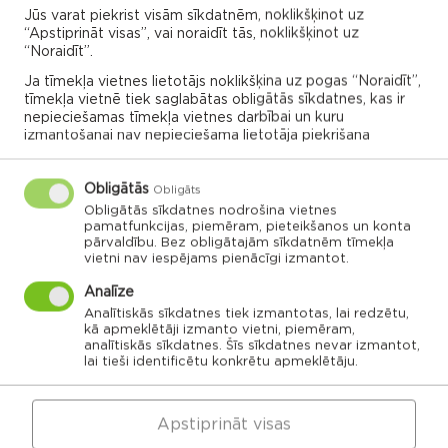
Jūs varat piekrist visām sīkdatnēm, noklikšķinot uz
“Apstiprināt visas”, vai noraidīt tās, noklikšķinot uz
Noklikšķini uz pagasta vai apvienības kartes, lai
“Noraidīt”.
izpētītu vairāk
Ja tīmekļa vietnes lietotājs noklikšķina uz pogas “Noraidīt”,
tīmekļa vietnē tiek saglabātas obligātās sīkdatnes, kas ir
nepieciešamas tīmekļa vietnes darbībai un kuru
APVIENĪBU PĀRVALDES
izmantošanai nav nepieciešama lietotāja piekrišana
Obligātās
Obligāts
Dricānu apvienības
Nautrēnu apvienības
Obligātās sīkdatnes nodrošina vietnes
pārvalde
pārvalde
pamatfunkcijas, piemēram, pieteikšanos un konta
pārvaldību. Bez obligātajām sīkdatnēm tīmekļa
vietni nav iespējams pienācīgi izmantot.
Analīze
Analītiskās sīkdatnes tiek izmantotas, lai redzētu,
kā apmeklētāji izmanto vietni, piemēram,
Gaigalavas
Nautrēnu
pagasts
pagasts
analītiskās sīkdatnes. Šīs sīkdatnes nevar izmantot,
Nagļu pagasts
Stružānu
lai tieši identificētu konkrētu apmeklētāju.
pagasts
Ilzeskalna
Dricānu
pagasts
pagasts
Bērzgales
pagasts
Rikavas
Dekšāres
pagasts
pagasts
Apstiprināt visas
Audriņu
pagasts
Kantinieku
Lendžu
pagasts
Vērēmu
pagasts