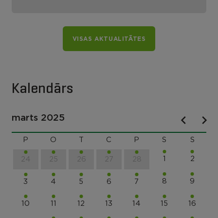
Lūznavas pagastā
VISAS AKTUALITĀTES
Kalendārs
marts 2025
P
O
T
C
P
S
S
1
2
24
25
26
27
28
8
9
3
4
5
6
7
10
11
12
13
14
15
16