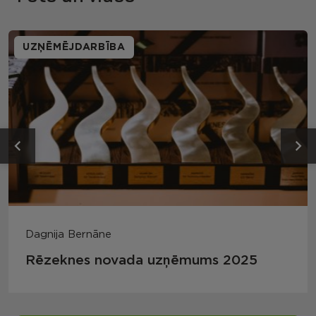
UZŅĒMĒJDARBĪBA
Dagnija Bernāne
Rēzeknes novada uzņēmums 2025