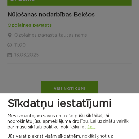
Nūjošanas nodarbības Bekšos
Ozolaines pagasts
Ozolaines pagasta tautas nams
11:00
13.03.2025
VISI NOTIKUMI
Sīkdatņu iestatījumi
Mēs izmantojam savus un trešo pušu sīkfailus, lai
Rēzeknes novada karte
nodrošinātu jūsu apmeklējuma drošību. Lai uzzinātu vairāk
par mūsu sīkfailu politiku, noklikšķiniet
šeit
.
Jūs varat piekrist visām sīkdatnēm, noklikšķinot uz
Noklikšķini uz pagasta vai apvienības kartes, lai