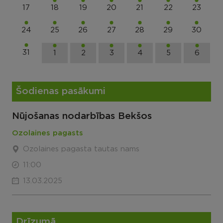
17
18
19
20
21
22
23
24
25
26
27
28
29
30
31
1
2
3
4
5
6
Šodienas pasākumi
Nūjošanas nodarbības Bekšos
Ozolaines pagasts
Ozolaines pagasta tautas nams
11:00
13.03.2025
Drīzumā