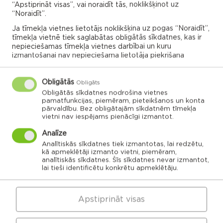
“Apstiprināt visas”, vai noraidīt tās, noklikšķinot uz
izpētītu vairāk
“Noraidīt”.
Ja tīmekļa vietnes lietotājs noklikšķina uz pogas “Noraidīt”,
tīmekļa vietnē tiek saglabātas obligātās sīkdatnes, kas ir
APVIENĪBU PĀRVALDES
nepieciešamas tīmekļa vietnes darbībai un kuru
izmantošanai nav nepieciešama lietotāja piekrišana
Dricānu apvienības
Nautrēnu apvienības
Obligātās
Obligāts
pārvalde
pārvalde
Obligātās sīkdatnes nodrošina vietnes
pamatfunkcijas, piemēram, pieteikšanos un konta
pārvaldību. Bez obligātajām sīkdatnēm tīmekļa
vietni nav iespējams pienācīgi izmantot.
Analīze
Gaigalavas
Nautrēnu
Analītiskās sīkdatnes tiek izmantotas, lai redzētu,
pagasts
pagasts
Nagļu pagasts
kā apmeklētāji izmanto vietni, piemēram,
Stružānu
pagasts
analītiskās sīkdatnes. Šīs sīkdatnes nevar izmantot,
lai tieši identificētu konkrētu apmeklētāju.
Ilzeskalna
Dricānu
pagasts
pagasts
Bērzgales
pagasts
Rikavas
Dekšāres
pagasts
pagasts
Audriņu
pagasts
Kantinieku
Lendžu
Apstiprināt visas
pagasts
Vērēmu
pagasts
pagasts
Viļāni
Sakstagala
Viļānu pagasts
pagasts
Ozolmuižas
Sokolku
Griškānu
pagasts