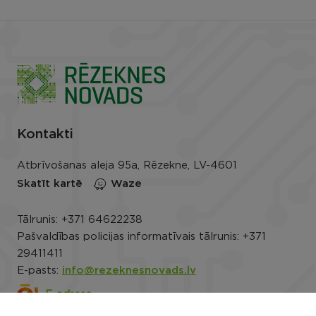
Kontakti
Atbrīvošanas aleja 95a, Rēzekne, LV-4601
Skatīt kartē
Waze
Tālrunis:
+371 64622238
Pašvaldības policijas informatīvais tālrunis:
+371
29411411
E-pasts:
info@rezeknesnovads.lv
E-adrese