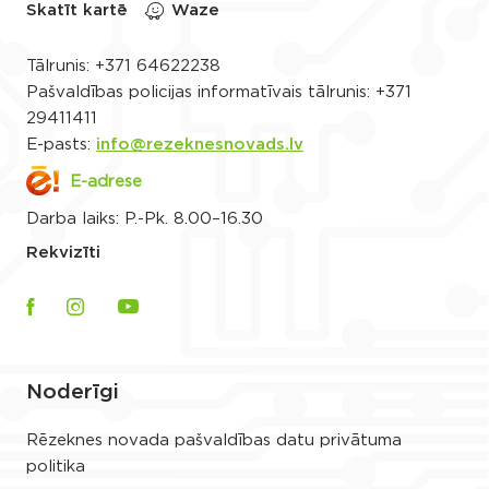
Skatīt kartē
Waze
Tālrunis:
+371 64622238
Pašvaldības policijas informatīvais tālrunis:
+371
29411411
E-pasts:
info@rezeknesnovads.lv
E-adrese
Darba laiks: P.-Pk. 8.00–16.30
Rekvizīti
Noderīgi
Rēzeknes novada pašvaldības datu privātuma
politika