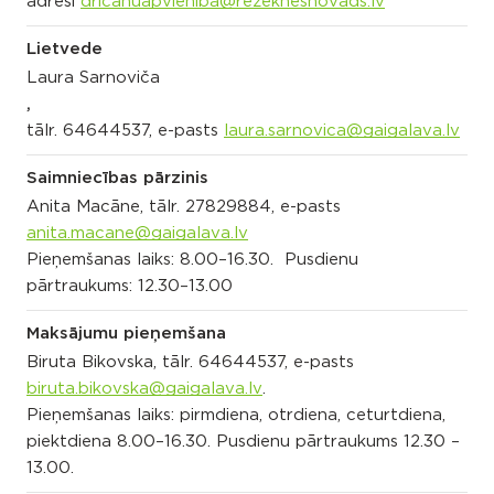
adresi
dricanuapvieniba@rezeknesnovads.lv
Lietvede
Laura Sarnoviča
,
tālr. 64644537, e-pasts
laura.sarnovica@gaigalava.lv
Saimniecības pārzinis
Anita Macāne, tālr. 27829884, e-pasts
anita.macane@gaigalava.lv
Pieņemšanas laiks: 8.00–16.30. Pusdienu
pārtraukums: 12.30–13.00
Maksājumu pieņemšana
Biruta Bikovska, tālr. 64644537, e-pasts
biruta.bikovska@gaigalava.lv
.
Pieņemšanas laiks: pirmdiena, otrdiena, ceturtdiena,
piektdiena 8.00–16.30. Pusdienu pārtraukums 12.30 –
13.00.