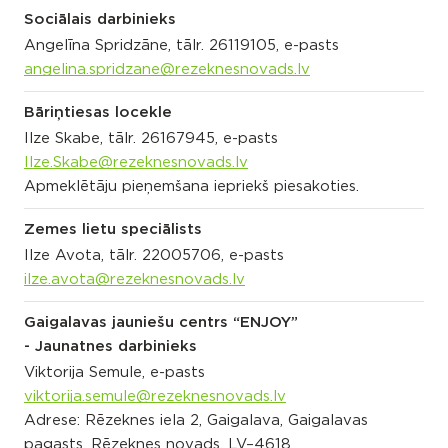
Sociālais darbinieks
Angelīna Spridzāne, tālr. 26119105, e-pasts
angelina.spridzane@rezeknesnovads.lv
Bāriņtiesas locekle
Ilze Skabe, tālr. 26167945, e-pasts
Ilze.Skabe@rezeknesnovads.lv
Apmeklētāju pieņemšana iepriekš piesakoties.
Zemes lietu speciālists
Ilze Avota, tālr. 22005706, e-pasts
ilze.avota@rezeknesnovads.lv
Gaigalavas jauniešu centrs “ENJOY”
- Jaunatnes darbinieks
Viktorija Semule, e-pasts
viktorija.semule@rezeknesnovads.lv
Adrese: Rēzeknes iela 2, Gaigalava, Gaigalavas
pagasts, Rēzeknes novads, LV–4618