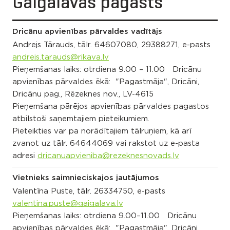
Gaigalavas pagasts
Dricānu apvienības pārvaldes vadītājs
Andrejs Tārauds, tālr. 64607080, 29388271, e-pasts
andrejs.tarauds@rikava.lv
Pieņemšanas laiks: otrdiena 9.00 – 11.00 Dricānu
apvienības pārvaldes ēkā: "Pagastmāja", Dricāni,
Dricānu pag., Rēzeknes nov., LV-4615
Pieņemšana pārējos apvienības pārvaldes pagastos
atbilstoši saņemtajiem pieteikumiem.
Pieteikties var pa norādītajiem tālruņiem, kā arī
zvanot uz tālr. 64644069 vai rakstot uz e-pasta
adresi
dricanuapvieniba@rezeknesnovads.lv
Vietnieks saimnieciskajos jautājumos
Valentīna Puste, tālr. 26334750, e-pasts
valentina.puste@gaigalava.lv
Pieņemšanas laiks: otrdiena 9.00–11.00 Dricānu
apvienības pārvaldes ēkā: "Pagastmāja", Dricāni,