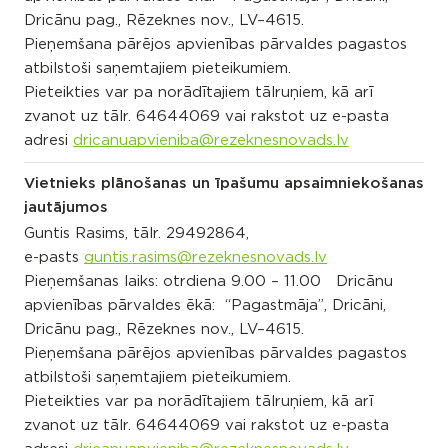
Dricānu pag., Rēzeknes nov., LV–4615.
Pieņemšana pārējos apvienības pārvaldes pagastos
atbilstoši saņemtajiem pieteikumiem.
Pieteikties var pa norādītajiem tālruņiem, kā arī
zvanot uz tālr. 64644069 vai rakstot uz e-pasta
adresi
dricanuapvieniba@rezeknesnovads.lv
Vietnieks plānošanas un īpašumu apsaimniekošanas
jautājumos
Guntis Rasims, tālr. 29492864,
e-pasts
guntis.rasims@rezeknesnovads.lv
Pieņemšanas laiks: otrdiena 9.00 – 11.00 Dricānu
apvienības pārvaldes ēkā: “Pagastmāja”, Dricāni,
Dricānu pag., Rēzeknes nov., LV–4615.
Pieņemšana pārējos apvienības pārvaldes pagastos
atbilstoši saņemtajiem pieteikumiem.
Pieteikties var pa norādītajiem tālruņiem, kā arī
zvanot uz tālr. 64644069 vai rakstot uz e-pasta