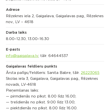
Adrese
Rēzeknes iela 2, Gaigalava, Gaigalavas pag., Rēzeknes
nov., LV – 4618
Darba laiks
8.00–12.30, 13.00–16.30
E-pasts
info@gaigalava.lv
; tālr. 64644537
Gaigalavas feldšeru punkts
Ārsta palīgs/feldšeris: Sanita Babre, tālr.
26223065
Skolas iela 3, Gaigalava, Gaigalavas pag., Rēzeknes
novads, LV-4618
Pieņemšanas laiks:
— pirmdienās no plkst. 8.00 līdz 16.00;
— trešdienās no plkst. 9.00 līdz 13.00;
— piektdienās no plkst. 8.00 līdz 16.00.