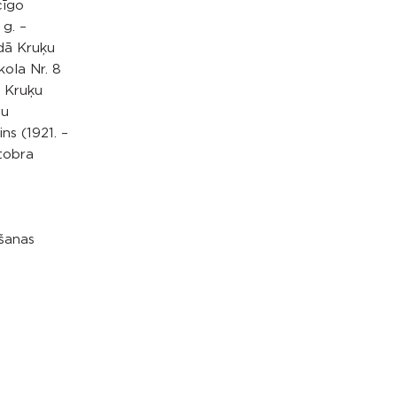
cīgo
 g. –
adā Kruķu
ola Nr. 8
a Kruķu
du
ns (1921. –
ktobra
āšanas