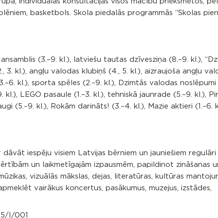
upa, individuālās konsultācijas visos mācību priekšmetos, pe
kolēniem, basketbols. Skola piedalās programmās “Skolas pien
 ansamblis (3.–9. kl.), latviešu tautas dzīvesziņa (8.–9. kl.), “Dz
 3. kl.), angļu valodas klubiņš (4., 5. kl.), aizraujoša angļu val
(3.–6. kl.), sporta spēles (2.–9. kl.), Dzimtās valodas noslēpumi (
l.), LEGO pasaule (1.–3. kl.), tehniskā jaunrade (5.–9. kl.), Pir
ugi (5.–9. kl.), Rokām darināts! (3.–4. kl.), Mazie aktieri (1.–6. kl
dāvāt iespēju visiem Latvijas bērniem un jauniešiem regulāri 
 vērtībām un laikmetīgajām izpausmēm, papildinot zināšanas u
 mūzikas, vizuālās mākslas, dejas, literatūras, kultūras mantoj
apmeklēt vairākus koncertus, pasākumus, muzejus, izstādes,
25/I/001