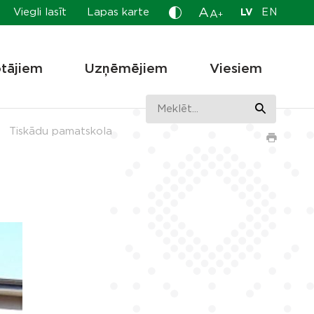
A
Viegli lasīt
Lapas karte
LV
EN
A
+
otājiem
Uzņēmējiem
Viesiem
Tiskādu pamatskola