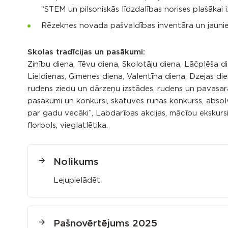
“STEM un pilsoniskās līdzdalības norises plašākai iz
Rēzeknes novada pašvaldības inventāra un jaunieš
Skolas tradīcijas un pasākumi:
Zinību diena, Tēvu diena, Skolotāju diena, Lāčplēša 
Lieldienas, Ģimenes diena, Valentīna diena, Dzejas die
rudens ziedu un dārzeņu izstādes, rudens un pavasara 
pasākumi un konkursi, skatuves runas konkurss, abs
par gadu vecāki”, Labdarības akcijas, mācību ekskursija
florbols, vieglatlētika.
Nolikums
Lejupielādēt
Pašnovērtējums 2025