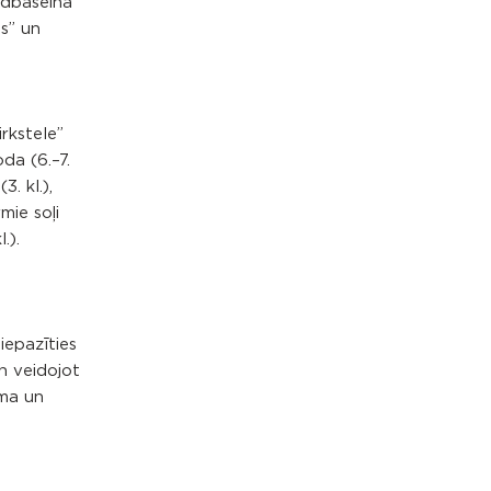
ldbaseina
s” un
irkstele”
oda (6.–7.
3. kl.),
mie soļi
.).
iepazīties
n veidojot
uma un