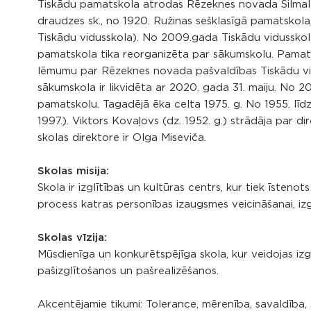
Tiskādu pamatskola atrodas Rēzeknes novada Silmala
draudzes sk., no 1920. Ružinas sešklasīgā pamatskola, 
Tiskādu vidusskola). No 2009.gada Tiskādu vidusskol
pamatskola tika reorganizēta par sākumskolu. Pamat
lēmumu par Rēzeknes novada pašvaldības Tiskādu vidu
sākumskola ir likvidēta ar 2020. gada 31. maiju. No 20
pamatskolu. Tagadējā ēka celta 1975. g. No 1955. līdz
1997.). Viktors Kovaļovs (dz. 1952. g.) strādāja par 
skolas direktore ir Olga Miseviča.
Skolas misija:
Skola ir izglītības un kultūras centrs, kur tiek īsten
process katras personības izaugsmes veicināšanai, izgl
Skolas vīzija:
Mūsdienīga un konkurētspējīga skola, kur veidojas izgl
pašizglītošanos un pašrealizēšanos.
Akcentējamie tikumi: Tolerance, mērenība, savaldība, s