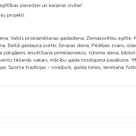
glītības pieredzei un karjeras izvēlei”.
u projekti.
diena, Valsts proklamēšanas gadadiena, Ziemassvētku eglīte, 
na, Baltā galdauta svētki, Eiropas diena, Pēdējais zvans, izla
pārgājieni, iesvētīšana pirmklasniekos, tūrisma diena, biblio
olventu tikšanās vakars, mācību gada noslēguma pasākums “
s. Sporta tradīcijas – volejbols, galda teniss, skriešana, futb