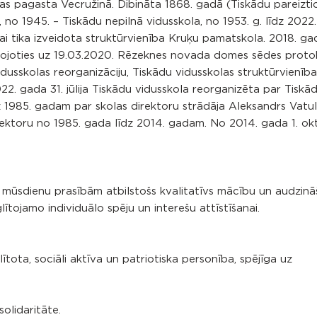
s pagasta Vecružinā. Dibināta 1868. gadā (Tiskādu pareizti
no 1945. – Tiskādu nepilnā vidusskola, no 1953. g. līdz 2022.
ai tika izveidota struktūrvienība Kruķu pamatskola. 2018. g
ojoties uz 19.03.2020. Rēzeknes novada domes sēdes protok
sskolas reorganizāciju, Tiskādu vidusskolas struktūrvienīb
22. gada 31. jūlija Tiskādu vidusskola reorganizēta par Tiskā
 1985. gadam par skolas direktoru strādāja Aleksandrs Vatuli
direktoru no 1985. gada līdz 2014. gadam. No 2014. gada 1. o
ots mūsdienu prasībām atbilstošs kvalitatīvs mācību un audzin
ītojamo individuālo spēju un interešu attīstīšanai.
ītota, sociāli aktīva un patriotiska personība, spējīga uz
olidaritāte.