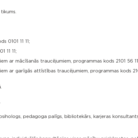
 tikums.
s 0101 11 11;
 11 11;
jiem ar mācīšanās traucējumiem, programmas kods 2101 56 11
iem ar garīgās attīstības traucējumiem, programmas kods 210
.
.
sihologs, pedagoga palīgs, bibliotekārs, karjeras konsultants