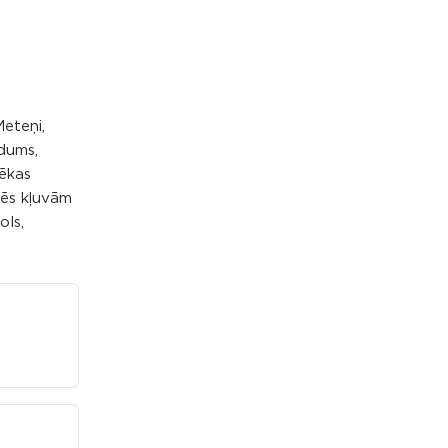
Meteņi,
idums,
tēkas
Mēs kļuvām
ols,