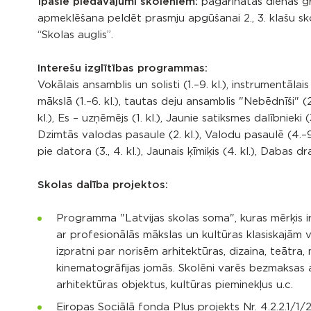
Īpašie piedāvājumi skolēniem:
pagarinātās dienas gr
apmeklēšana peldēt prasmju apgūšanai 2., 3. klašu s
“Skolas auglis”.
Interešu izglītības programmas:
Vokālais ansamblis un solisti (1.–9. kl.), instrumentālais
mākslā (1.–6. kl.), tautas deju ansamblis "Nebēdnīši" (2.,
kl.), Es – uzņēmējs (1. kl.), Jaunie satiksmes dalībnieki 
Dzimtās valodas pasaule (2. kl.), Valodu pasaulē (4.–9. k
pie datora (3., 4. kl.), Jaunais ķīmiķis (4. kl.), Dabas dra
Skolas dalība projektos:
Programma "Latvijas skolas soma", kuras mērķis ir 
ar profesionālās mākslas un kultūras klasiskajām
izpratni par norisēm arhitektūras, dizaina, teātra,
kinematogrāfijas jomās. Skolēni varēs bezmaksas 
arhitektūras objektus, kultūras pieminekļus u.c.
Eiropas Sociālā fonda Plus projekts Nr. 4.2.2.1/1/