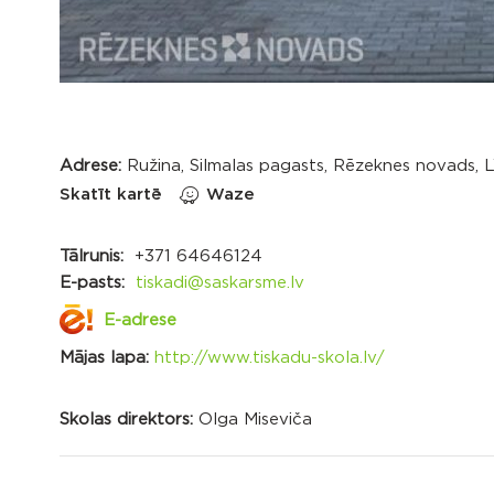
Adrese:
Ružina, Silmalas pagasts, Rēzeknes novads, 
Skatīt kartē
Waze
Tālrunis:
+371 64646124
E-pasts:
tiskadi@saskarsme.lv
E-adrese
Mājas lapa:
http://www.tiskadu-skola.lv/
Skolas direktors:
Olga Miseviča