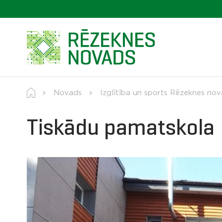
Novads
Izglītība un sports Rēzeknes no
Tiskādu pamatskola