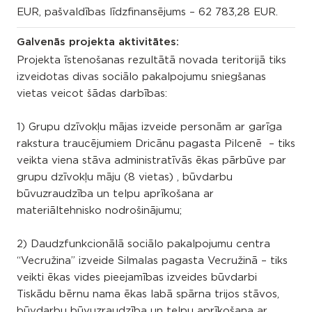
EUR, pašvaldības līdzfinansējums – 62 783,28 EUR.
Galvenās projekta aktivitātes:
Projekta īstenošanas rezultātā novada teritorijā tiks
izveidotas divas sociālo pakalpojumu sniegšanas
vietas veicot šādas darbības:
1) Grupu dzīvokļu mājas izveide personām ar garīga
rakstura traucējumiem Dricānu pagasta Pilcenē – tiks
veikta viena stāva administratīvās ēkas pārbūve par
grupu dzīvokļu māju (8 vietas) , būvdarbu
būvuzraudzība un telpu aprīkošana ar
materiāltehnisko nodrošinājumu;
2) Daudzfunkcionālā sociālo pakalpojumu centra
“Vecružina” izveide Silmalas pagasta Vecružinā – tiks
veikti ēkas vides pieejamības izveides būvdarbi
Tiskādu bērnu nama ēkas labā spārna trijos stāvos,
būvdarbu būvuzraudzība un telpu aprīkošana ar