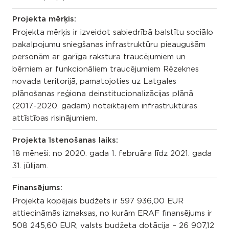
Projekta mērķis:
Projekta mērķis ir izveidot sabiedrībā balstītu sociālo
pakalpojumu sniegšanas infrastruktūru pieaugušām
personām ar garīga rakstura traucējumiem un
bērniem ar funkcionāliem traucējumiem Rēzeknes
novada teritorijā, pamatojoties uz Latgales
plānošanas reģiona deinstitucionalizācijas plānā
(2017.-2020. gadam) noteiktajiem infrastruktūras
attīstības risinājumiem.
Projekta īstenošanas laiks:
18 mēneši: no 2020. gada 1. februāra līdz 2021. gada
31. jūlijam.
Finansējums:
Projekta kopējais budžets ir 597 936,00 EUR
attiecināmās izmaksas, no kurām ERAF finansējums ir
508 245,60 EUR, valsts budžeta dotācija – 26 907,12