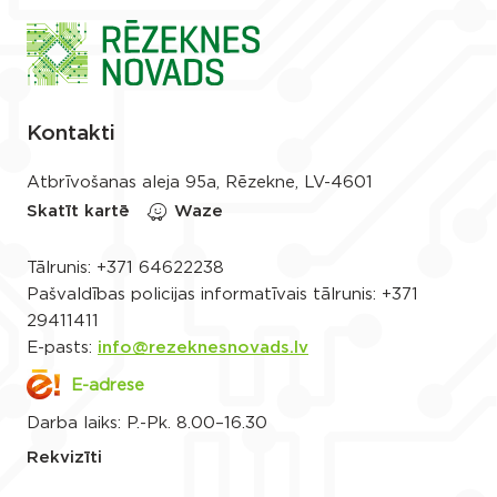
Kontakti
Atbrīvošanas aleja 95a, Rēzekne, LV-4601
Skatīt kartē
Waze
Tālrunis:
+371 64622238
Pašvaldības policijas informatīvais tālrunis:
+371
29411411
E-pasts:
info@rezeknesnovads.lv
E-adrese
Darba laiks: P.-Pk. 8.00–16.30
Rekvizīti