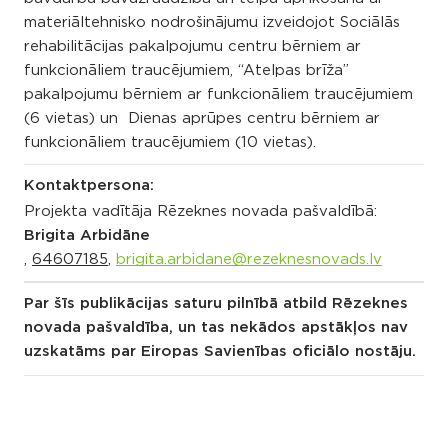
materiāltehnisko nodrošinājumu izveidojot Sociālās
rehabilitācijas pakalpojumu centru bērniem ar
funkcionāliem traucējumiem, “Atelpas brīža”
pakalpojumu bērniem ar funkcionāliem traucējumiem
(6 vietas) un Dienas aprūpes centru bērniem ar
funkcionāliem traucējumiem (10 vietas).
Kontaktpersona:
Projekta vadītāja Rēzeknes novada pašvaldībā:
Brigita Arbidāne
,
64607185
,
brigita.arbidane@rezeknesnovads.lv
Par šīs publikācijas saturu pilnībā atbild Rēzeknes
novada pašvaldība, un tas nekādos apstākļos nav
uzskatāms par Eiropas Savienības oficiālo nostāju.