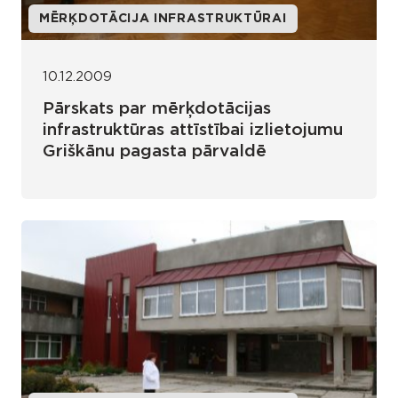
MĒRĶDOTĀCIJA INFRASTRUKTŪRAI
10.12.2009
Pārskats par mērķdotācijas
infrastruktūras attīstībai izlietojumu
Griškānu pagasta pārvaldē