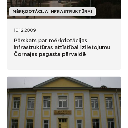
MĒRĶDOTĀCIJA INFRASTRUKTŪRAI
10.12.2009
Pārskats par mērķdotācijas
infrastruktūras attīstībai izlietojumu
Čornajas pagasta pārvaldē