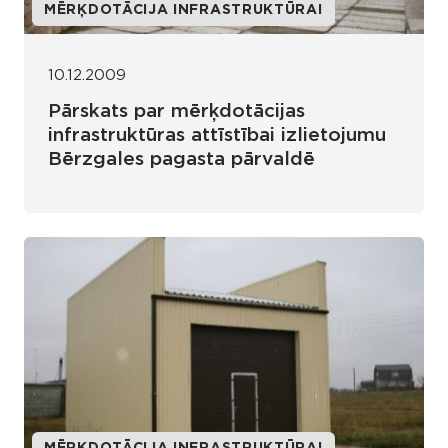
MĒRĶDOTĀCIJA INFRASTRUKTŪRAI
10.12.2009
Pārskats par mērķdotācijas
infrastruktūras attīstībai izlietojumu
Bērzgales pagasta pārvaldē