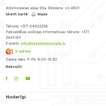
Atbrīvošanas aleja 95a, Rēzekne, LV-4601
Skatīt kartē
Waze
Tālrunis:
+371 64622238
Pašvaldības policijas informatīvais tālrunis:
+371
29411411
E-pasts:
info@rezeknesnovads.lv
E-adrese
Darba laiks: P.-Pk. 8.00–16.30
Rekvizīti
Noderīgi