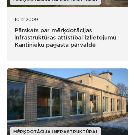
MĒRĶDOTĀCIJA INFRASTRUKTŪRAI
10.12.2009
Pārskats par mērķdotācijas
infrastruktūras attīstībai izlietojumu
Kantinieku pagasta pārvaldē
MĒRĶDOTĀCIJA INFRASTRUKTŪRAI