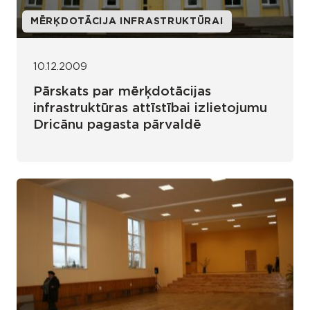
MĒRĶDOTĀCIJA INFRASTRUKTŪRAI
10.12.2009
Pārskats par mērķdotācijas
infrastruktūras attīstībai izlietojumu
Dricānu pagasta pārvaldē