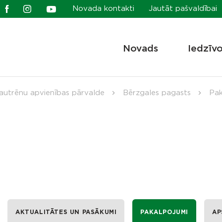
Novada kontakti
Jautāt pašvaldībai
Novads
Iedzīv
autrēnu apvienības pārvalde
Bērzgales pagasts
Pak
AKTUALITĀTES UN PASĀKUMI
PAKALPOJUMI
AP