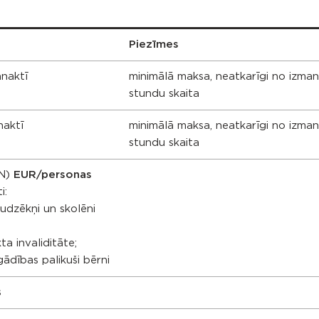
Piezīmes
nnaktī
minimālā maksa, neatkarīgi no izma
stundu skaita
naktī
minimālā maksa, neatkarīgi no izma
stundu skaita
VN)
EUR/personas
i:
audzēkņi un skolēni
a invaliditāte;
ādības palikuši bērni
s