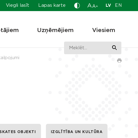
A
Viegli lasīt
Lapas karte
LV
EN
A
+
otājiem
Uzņēmējiem
Viesiem
alpojumi
SKATES OBJEKTI
IZGLĪTĪBA UN KULTŪRA