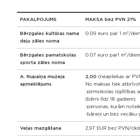
PAKALPOJUMS
MAKSA bez PVN 21%
Bērzgales kultūras nama
0.09 euro par 1 m²/die
deju zāles noma
Bērzgales pamatskolas
0.07 euro par1 m²/dien
sporta zāles noma
A. Rupaiņa muzeja
2,00
(neapliekas ar P
apmeklējums
No maksas tiek atbrīvot
-pirmsskolas izglītības 
(bērni līdz 18 gadiem);
-personas, kurām noteikt
-bāreņi un bez vecāku g
Veļas mazgāšana
2,97 EUR bez PVN/cikl