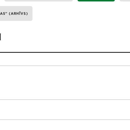
AS” (ARHĪVS)
I