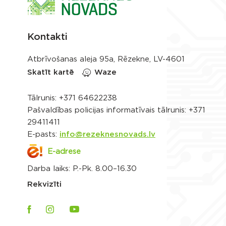
Kontakti
Atbrīvošanas aleja 95a, Rēzekne, LV-4601
Skatīt kartē
Waze
Tālrunis:
+371 64622238
Pašvaldības policijas informatīvais tālrunis:
+371
29411411
E-pasts:
info@rezeknesnovads.lv
E-adrese
Darba laiks: P.-Pk. 8.00–16.30
Rekvizīti